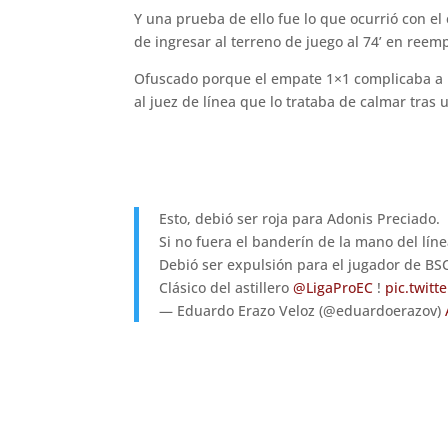
Y una prueba de ello fue lo que ocurrió con e
de ingresar al terreno de juego al 74’ en reem
Ofuscado porque el empate 1×1 complicaba a BS
al juez de línea que lo trataba de calmar tras 
Esto, debió ser roja para Adonis Preciado.
Si no fuera el banderín de la mano del líne
Debió ser expulsión para el jugador de BSC
Clásico del astillero
@LigaProEC
!
pic.twit
— Eduardo Erazo Veloz (@eduardoerazov)