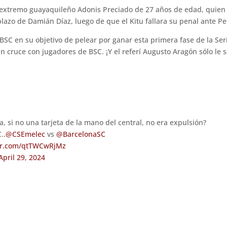
l extremo guayaquileño Adonis Preciado de 27 años de edad, quien
plazo de Damián Díaz, luego de que el Kitu fallara su penal ante Pe
C en su objetivo de pelear por ganar esta primera fase de la Seri
un cruce con jugadores de BSC. ¡Y el referí Augusto Aragón sólo le 
a, si no una tarjeta de la mano del central, no era expulsión?
..
@CSEmelec
vs
@BarcelonaSC
ter.com/qtTWCwRjMz
April 29, 2024