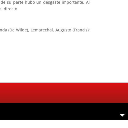
, de su parte hubo un desgaste importante. Al
l directo.
nda (De Wilde), Lemarechal, Augusto (Francis);