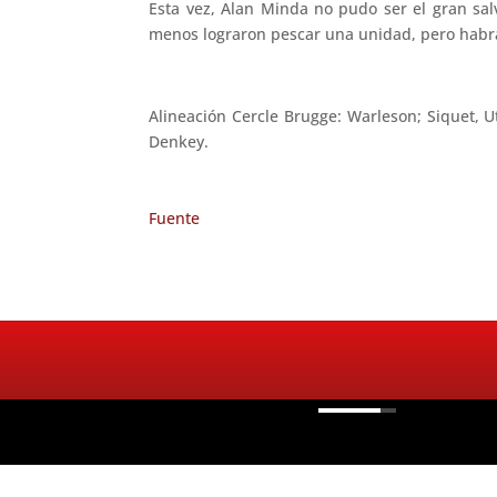
Esta vez, Alan Minda no pudo ser el gran sal
menos lograron pescar una unidad, pero habrá
Alineación Cercle Brugge: Warleson; Siquet, U
Denkey.
Fuente