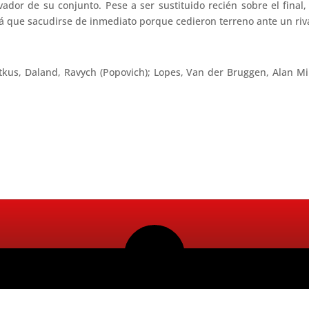
vador de su conjunto. Pese a ser sustituido recién sobre el final
 que sacudirse de inmediato porque cedieron terreno ante un riva
tkus, Daland, Ravych (Popovich); Lopes, Van der Bruggen, Alan Mi
Radio Ritmo 98.5FM 2026. Todos los Derechos Reservados