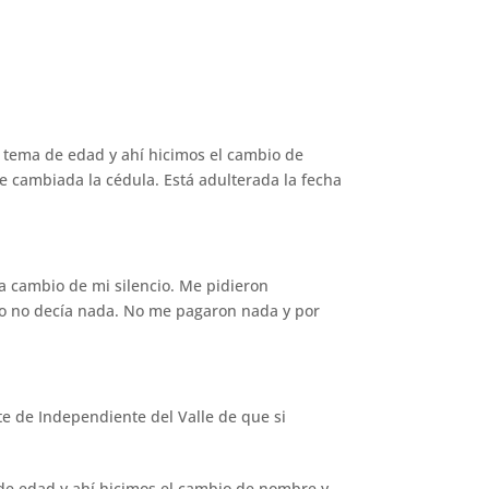
n tema de edad y ahí hicimos el cambio de
e cambiada la cédula. Está adulterada la fecha
o a cambio de mi silencio. Me pidieron
o no decía nada. No me pagaron nada y por
te de Independiente del Valle de que si
 de edad y ahí hicimos el cambio de nombre y