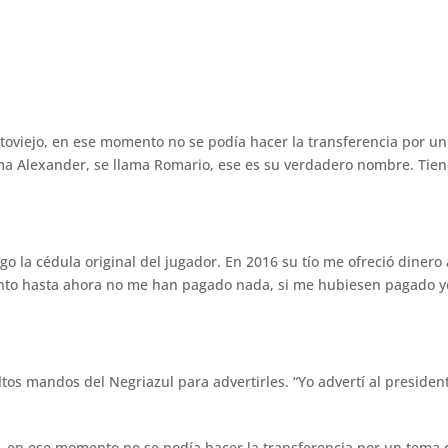
rtoviejo, en ese momento no se podía hacer la transferencia por u
ma Alexander, se llama Romario, ese es su verdadero nombre. Tien
ngo la cédula original del jugador. En 2016 su tío me ofreció diner
nto hasta ahora no me han pagado nada, si me hubiesen pagado y
tos mandos del Negriazul para advertirles. “Yo advertí al presiden
jo, en ese momento no se podía hacer la transferencia por un tema