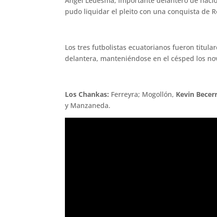
Ángel Ledesma, importante delantero de naciona
pudo liquidar el pleito con una conquista de R
Los tres futbolistas ecuatorianos fueron titul
delantera, manteniéndose en el césped los nov
Los Chankas:
Ferreyra; Mogollón,
Kevin Becer
y Manzaneda.