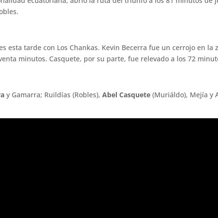
lidad ecuatoriana, abrió la ruta del triunfo a los 81 minutos de 
obles.
ares esta tarde con Los Chankas. Kevin Becerra fue un cerrojo en l
enta minutos. Casquete, por su parte, fue relevado a los 72 minuto
ra
y Gamarra; Ruildías (Robles),
Abel Casquete
(Muriáldo), Mejía y 