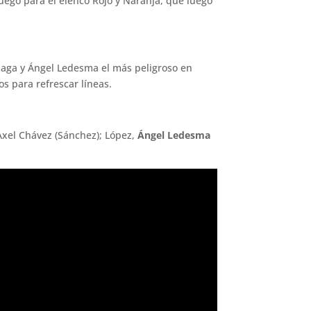
juego para el elenco Rojo y Naranja, que luego
a zaga y Ángel Ledesma el más peligroso en
s para refrescar líneas.
Axel Chávez (Sánchez); López,
Ángel Ledesma