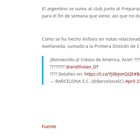
El argentino se suma al club junto al Preparad
para el fin de semana que viene, así que no dir
Como se ha hecho énfasis en notas relacionad
Avellaneda, sumado a la Primera División de C
¡Bienvenido al Coloso de América, Ariel! ???
????‍????
@arielholan_DT
???? Detalles en:
https://t.co/YJXbJonQQE
#B
— BARCELONA S.C. (@BarcelonaSC)
April 2
Fuente