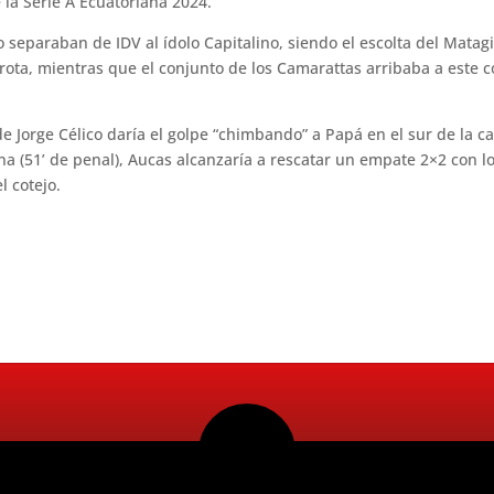
 la Serie A Ecuatoriana 2024.
o separaban de IDV al ídolo Capitalino, siendo el escolta del Mata
derrota, mientras que el conjunto de los Camarattas arribaba a est
e Jorge Célico daría el golpe “chimbando” a Papá en el sur de la c
ina (51’ de penal), Aucas alcanzaría a rescatar un empate 2×2 con l
l cotejo.
Radio Ritmo 98.5FM 2026. Todos los Derechos Reservados