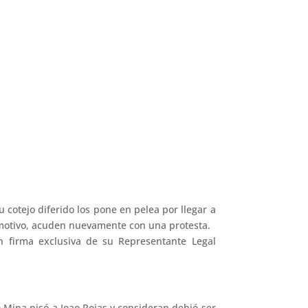
 cotejo diferido los pone en pelea por llegar a
e motivo, acuden nuevamente con una protesta.
n firma exclusiva de su Representante Legal
o Mina pisó a Joao Rojas y consideran debió ser