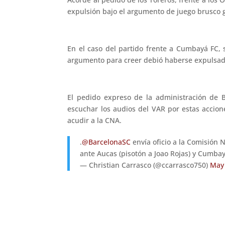
expulsión bajo el argumento de juego brusco g
En el caso del partido frente a Cumbayá FC,
argumento para creer debió haberse expulsado
El pedido expreso de la administración de B
escuchar los audios del VAR por estas accione
acudir a la CNA.
.
@BarcelonaSC
envía oficio a la Comisión N
ante Aucas (pisotón a Joao Rojas) y Cumba
— Christian Carrasco (@ccarrasco750)
May 