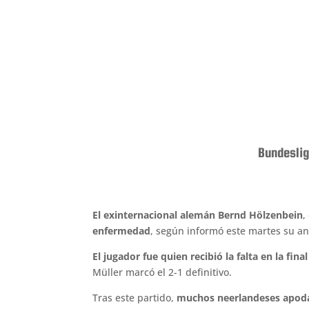
Bundeslig
El exinternacional alemán Bernd Hölzenbein
,
enfermedad
, según informó este martes su ant
El jugador fue quien recibió la falta en la fi
Müller marcó el 2-1 definitivo.
Tras este partido,
muchos neerlandeses apodar