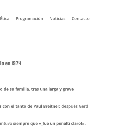
Ética
Programación
Noticias
Contacto
ia en 1974
o de su familia, tras una larga y grave
s con el tanto de Paul Breitner;
después Gerd
antuvo
siempre que «¡fue un penalti claro!».