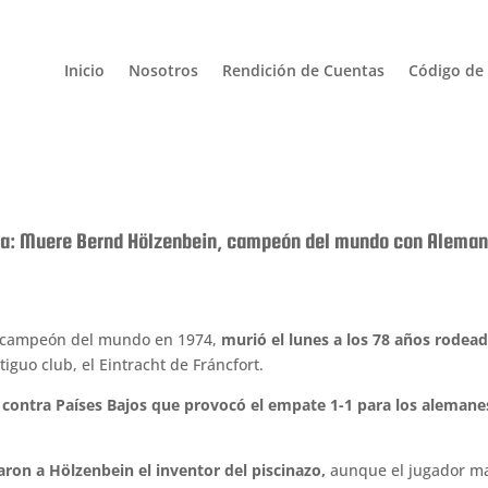
Inicio
Nosotros
Rendición de Cuentas
Código de 
a: Muere Bernd Hölzenbein, campeón del mundo con Aleman
 campeón del mundo en 1974,
murió el lunes a los 78 años rodead
iguo club, el Eintracht de Fráncfort.
nal contra Países Bajos que provocó el empate 1-1 para los alemane
on a Hölzenbein el inventor del piscinazo,
aunque el jugador m