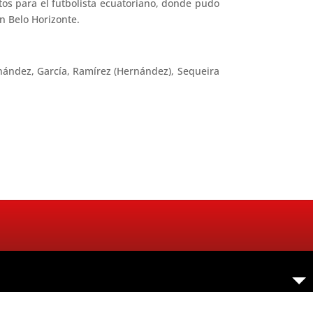
tos para el futbolista ecuatoriano, donde pudo
n Belo Horizonte.
ernández, García, Ramírez (Hernández), Sequeira