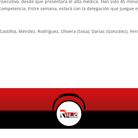
nsecutivo, desde que presentara el alta médica. Han sido 45 minu
competencia. Entre semana, estará con la delegación que juegue e
astillo), Méndez, Rodríguez, Olivera (Sosa); Darias (González), F
Radio Ritmo 98.5FM 2026. Todos los Derechos Reservados