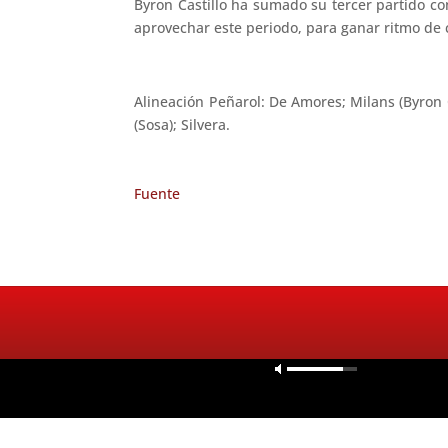
Byron Castillo ha sumado su tercer partido co
aprovechar este periodo, para ganar ritmo de 
Alineación Peñarol: De Amores; Milans (Byron C
(Sosa); Silvera.
Fuente