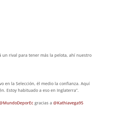
 un rival para tener más la pelota, ahí nuestro
o en la Selección, él medio la confianza. Aquí
én. Estoy habituado a eso en Inglaterra”.
@MundoDeporEc
gracias a
@Kathiavega95