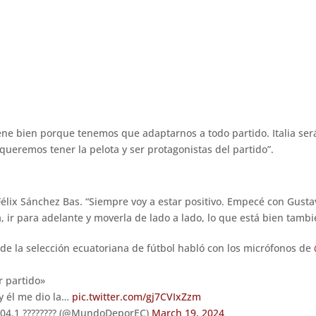
ene bien porque tenemos que adaptarnos a todo partido. Italia será
ueremos tener la pelota y ser protagonistas del partido”.
Félix Sánchez Bas. “Siempre voy a estar positivo. Empecé con Gustav
, ir para adelante y moverla de lado a lado, lo que está bien tambi
 de la selección ecuatoriana de fútbol habló con los micrófonos de
r partido»
y él me dio la…
pic.twitter.com/gj7CVIxZzm
.1 ???????? (@MundoDeporEC)
March 19, 2024