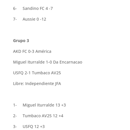
6- Sandino FC 4 -7
7- Aussie 0 -12
Grupo 3
AKD FC 0-3 América
Miguel Iturralde 1-0 Da Encarnacao
USFQ 2-1 Tumbaco AV25
Libre: Independiente JFA
1- Miguel Iturralde 13 +3
2- Tumbaco AV25 12 +4
3- USFQ 12 +3