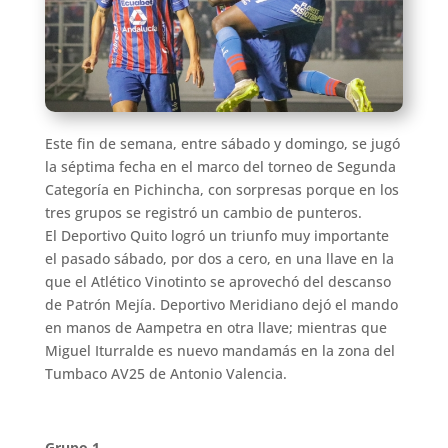
Este fin de semana, entre sábado y domingo, se jugó
la séptima fecha en el marco del torneo de Segunda
Categoría en Pichincha, con sorpresas porque en los
tres grupos se registró un cambio de punteros.
El Deportivo Quito logró un triunfo muy importante
el pasado sábado, por dos a cero, en una llave en la
que el Atlético Vinotinto se aprovechó del descanso
de Patrón Mejía. Deportivo Meridiano dejó el mando
en manos de Aampetra en otra llave; mientras que
Miguel Iturralde es nuevo mandamás en la zona del
Tumbaco AV25 de Antonio Valencia.
Grupo 1