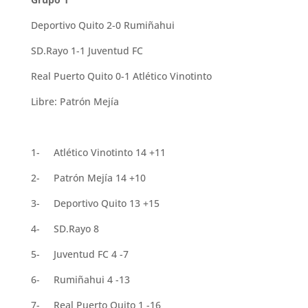
Deportivo Quito 2-0 Rumiñahui
SD.Rayo 1-1 Juventud FC
Real Puerto Quito 0-1 Atlético Vinotinto
Libre: Patrón Mejía
1- Atlético Vinotinto 14 +11
2- Patrón Mejía 14 +10
3- Deportivo Quito 13 +15
4- SD.Rayo 8
5- Juventud FC 4 -7
6- Rumiñahui 4 -13
7- Real Puerto Quito 1 -16