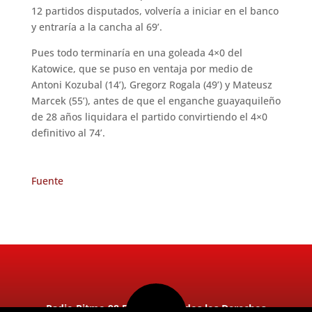
12 partidos disputados, volvería a iniciar en el banco
y entraría a la cancha al 69’.
Pues todo terminaría en una goleada 4×0 del
Katowice, que se puso en ventaja por medio de
Antoni Kozubal (14’), Gregorz Rogala (49’) y Mateusz
Marcek (55’), antes de que el enganche guayaquileño
de 28 años liquidara el partido convirtiendo el 4×0
definitivo al 74’.
Fuente
Radio Ritmo 98.5FM 2026. Todos los Derechos