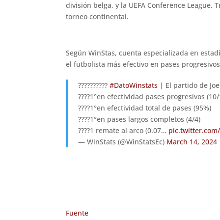
división belga, y la UEFA Conference League. T
torneo continental.
Según WinStas, cuenta especializada en estadí
el futbolista más efectivo en pases progresivos
??????????
#DatoWinstats
| El partido de Joe
????1°en efectividad pases progresivos (10/
????1°en efectividad total de pases (95%)
????1°en pases largos completos (4/4)
????1 remate al arco (0.07…
pic.twitter.co
— WinStats (@WinStatsEc)
March 14, 2024
Fuente