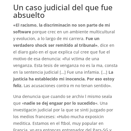
Un caso judicial del que fue
absuelto
«El racismo, la discriminacin no son parte de mi
software
porque crec en un ambiente multicultural
y evolucion, a lo largo de mi carrera.
Fue un
verdadero shock ser remitido al tribunal»
, dice en
el diaro galo en el que explica cul cree que fue el
motivo de esa denuncia: «Fui vctima de una
venganza. Esta tesis de venganza no es la ma, consta
en la sentencia judicial […] Fue una infamia. […]
La
justicia ha establecido mi inocencia. Por eso estoy
feliz.
Las acusaciones contra m no tenan sentido».
Una denuncia que cuando se archiv l mismo seala
que «
nadie se dej engaar por lo sucedido
«. Una
investigacin judicial por la que se sinti juzgado por
los medios franceses: «Hubo mucha exposicin
meditica. Estamos en el ftbol, muy popular en
Francia, yo era entonces entrenador del Pars-SG y