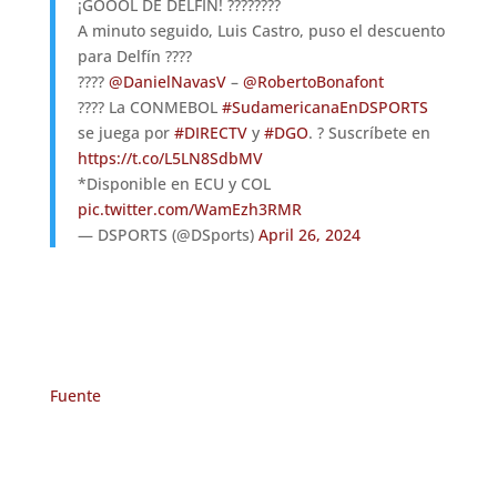
¡GOOOL DE DELFÍN! ????????
A minuto seguido, Luis Castro, puso el descuento
para Delfín ????
????
@DanielNavasV
–
@RobertoBonafont
???? La CONMEBOL
#SudamericanaEnDSPORTS
se juega por
#DIRECTV
y
#DGO
. ? Suscríbete en
https://t.co/L5LN8SdbMV
*Disponible en ECU y COL
pic.twitter.com/WamEzh3RMR
— DSPORTS (@DSports)
April 26, 2024
Fuente