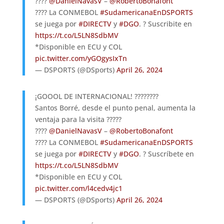
????
@DanielNavasV
–
@RobertoBonafont
???? La CONMEBOL
#SudamericanaEnDSPORTS
se juega por
#DIRECTV
y
#DGO
. ? Suscribite en
https://t.co/L5LN8SdbMV
*Disponible en ECU y COL
pic.twitter.com/yGOgysIxTn
— DSPORTS (@DSports)
April 26, 2024
¡GOOOL DE INTERNACIONAL! ????????
Santos Borré, desde el punto penal, aumenta la
ventaja para la visita ?????
????
@DanielNavasV
–
@RobertoBonafont
???? La CONMEBOL
#SudamericanaEnDSPORTS
se juega por
#DIRECTV
y
#DGO
. ? Suscríbete en
https://t.co/L5LN8SdbMV
*Disponible en ECU y COL
pic.twitter.com/l4cedv4jc1
— DSPORTS (@DSports)
April 26, 2024