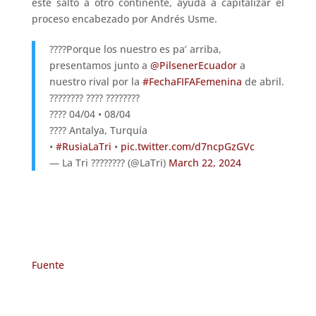
este salto a otro continente, ayuda a capitalizar el
proceso encabezado por Andrés Usme.
????Porque los nuestro es pa’ arriba,
presentamos junto a
@PilsenerEcuador
a
nuestro rival por la
#FechaFIFAFemenina
de abril.
???????? ???? ????????
???? 04/04 • 08/04
???? Antalya, Turquía
•
#RusiaLaTri
•
pic.twitter.com/d7ncpGzGVc
— La Tri ???????? (@LaTri)
March 22, 2024
Fuente