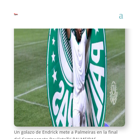
El aviso a la explosin de Endrick: «Tiene una
estrellita, pero hay elogios impostores»
Abel Ferreira
, entrenador del Palmeiras, habla del
estado de forma de Endrick
y avisa al jugador de
mantener el foco para convertirse en uno de los
mejores jugadores del mundo.
Un golazo de Endrick mete a Palmeiras en la final