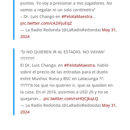
puntos. Yo voy a presionar a mis jugadores. No
vamos a regalar ni un solo centímetro”
– Dr. Luis Chango en
#PelotaMaestra
…
pic.twitter.com/cA2iFjuEqZ
— La Radio Redonda (@LaRadioRedonda)
May 31,
2024
“SI NO QUIEREN IR AL ESTADIO, NO VAYAN”
????????
El Dr. Luis Chango, en
#PelotaMaestra
, habló
sobre el precio de las entradas para el duelo
entre Mushuc Runa y BSC en Latacunga ??:
?????“A los que no quieren ir, que se queden en
la casa. En el 2016, pusimos a USD 20 y no se
quejaron.…
pic.twitter.com/rxHQCJkqLQ
— La Radio Redonda (@LaRadioRedonda)
May 31,
2024