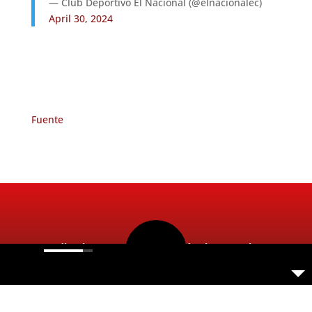
— Club Deportivo El Nacional (@elnacionalec)
April 30, 2024
Fuente
Radio Ritmo 98.5FM 2026. Todos los Derechos
Reservados