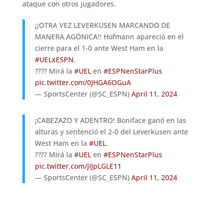
ataque con otros jugadores.
¡¡OTRA VEZ LEVERKUSEN MARCANDO DE
MANERA AGÓNICA!! Hofmann apareció en el
cierre para el 1-0 ante West Ham en la
#UELxESPN
.
???? Mirá la
#UEL
en
#ESPNenStarPlus
pic.twitter.com/0JHGA6OGuA
— SportsCenter (@SC_ESPN)
April 11, 2024
¡CABEZAZO Y ADENTRO! Boniface ganó en las
alturas y sentenció el 2-0 del Leverkusen ante
West Ham en la
#UEL
.
???? Mirá la
#UEL
en
#ESPNenStarPlus
pic.twitter.com/jIJpLGLE11
— SportsCenter (@SC_ESPN)
April 11, 2024