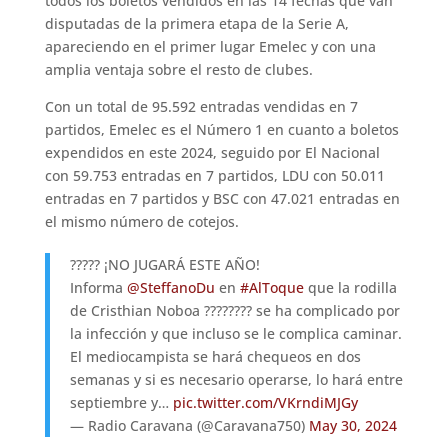
todos los boletos vendidos en las 14 fechas que van
disputadas de la primera etapa de la Serie A,
apareciendo en el primer lugar Emelec y con una
amplia ventaja sobre el resto de clubes.
Con un total de 95.592 entradas vendidas en 7
partidos, Emelec es el Número 1 en cuanto a boletos
expendidos en este 2024, seguido por El Nacional
con 59.753 entradas en 7 partidos, LDU con 50.011
entradas en 7 partidos y BSC con 47.021 entradas en
el mismo número de cotejos.
????? ¡NO JUGARÁ ESTE AÑO!
Informa
@SteffanoDu
en
#AlToque
que la rodilla
de Cristhian Noboa ???????? se ha complicado por
la infección y que incluso se le complica caminar.
El mediocampista se hará chequeos en dos
semanas y si es necesario operarse, lo hará entre
septiembre y…
pic.twitter.com/VKrndiMJGy
— Radio Caravana (@Caravana750)
May 30, 2024