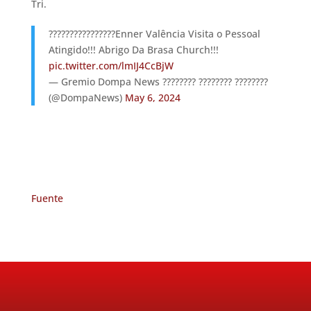
Tri.
????????????????Enner Valência Visita o Pessoal
Atingido!!! Abrigo Da Brasa Church!!!
pic.twitter.com/lmIJ4CcBjW
— Gremio Dompa News ???????? ???????? ????????
(@DompaNews)
May 6, 2024
Fuente