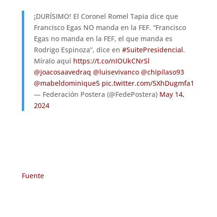
¡DURÍSIMO! El Coronel Romel Tapia dice que
Francisco Egas NO manda en la FEF. “Francisco
Egas no manda en la FEF, el que manda es
Rodrigo Espinoza”, dice en
#SuitePresidencial
.
Míralo aquí
https://t.co/nIOUkCNrSl
@joacosaavedraq
@luisevivanco
@chipilaso93
@mabeldominique5
pic.twitter.com/5XhDugmfa1
— Federación Postera (@FedePostera)
May 14,
2024
Fuente