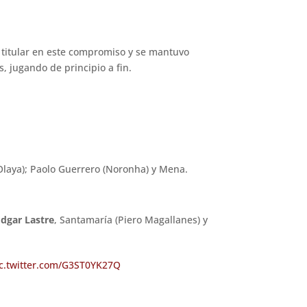
ue titular en este compromiso y se mantuvo
, jugando de principio a fin.
 Olaya); Paolo Guerrero (Noronha) y Mena.
Edgar Lastre
, Santamaría (Piero Magallanes) y
ic.twitter.com/G3ST0YK27Q