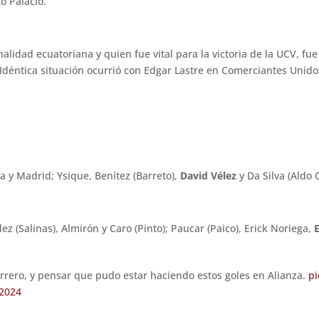
ó Palacio.
nalidad ecuatoriana y quien fue vital para la victoria de la UCV, f
déntica situación ocurrió con Edgar Lastre en Comerciantes Unidos
a y Madrid; Ysique, Benítez (Barreto),
David Vélez
y Da Silva (Aldo
 (Salinas), Almirón y Caro (Pinto); Paucar (Paico), Erick Noriega,
rrero, y pensar que pudo estar haciendo estos goles en Alianza.
p
 2024