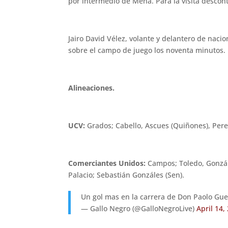
por intermedio de Mena. Para la visita descont
Jairo David Vélez, volante y delantero de nacio
sobre el campo de juego los noventa minutos. I
Alineaciones.
UCV:
Grados; Cabello, Ascues (Quiñones), Pere
Comerciantes Unidos:
Campos; Toledo, González
Palacio; Sebastián Gonzáles (Sen).
Un gol mas en la carrera de Don Paolo Gue
— Gallo Negro (@GalloNegroLive)
April 14,