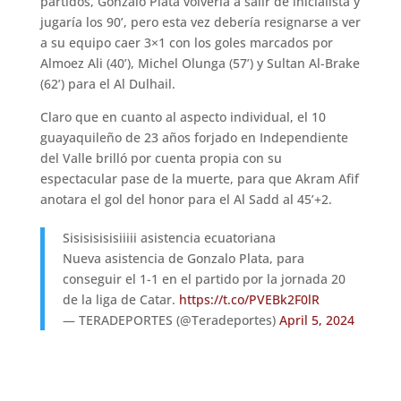
partidos, Gonzalo Plata volvería a salir de inicialista y
jugaría los 90’, pero esta vez debería resignarse a ver
a su equipo caer 3×1 con los goles marcados por
Almoez Ali (40’), Michel Olunga (57’) y Sultan Al-Brake
(62’) para el Al Dulhail.
Claro que en cuanto al aspecto individual, el 10
guayaquileño de 23 años forjado en Independiente
del Valle brilló por cuenta propia con su
espectacular pase de la muerte, para que Akram Afif
anotara el gol del honor para el Al Sadd al 45’+2.
Sisisisisisiiiii asistencia ecuatoriana
Nueva asistencia de Gonzalo Plata, para
conseguir el 1-1 en el partido por la jornada 20
de la liga de Catar.
https://t.co/PVEBk2F0lR
— TERADEPORTES (@Teradeportes)
April 5, 2024