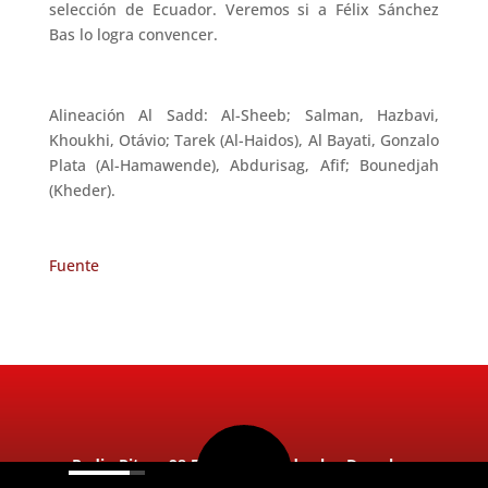
selección de Ecuador. Veremos si a Félix Sánchez
Bas lo logra convencer.
Alineación Al Sadd: Al-Sheeb; Salman, Hazbavi,
Khoukhi, Otávio; Tarek (Al-Haidos), Al Bayati, Gonzalo
Plata (Al-Hamawende), Abdurisag, Afif; Bounedjah
(Kheder).
Fuente
Radio Ritmo 98.5FM 2026. Todos los Derechos