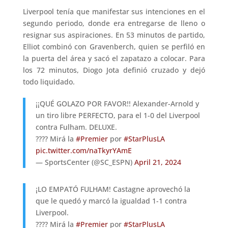
Liverpool tenía que manifestar sus intenciones en el
segundo periodo, donde era entregarse de lleno o
resignar sus aspiraciones. En 53 minutos de partido,
Elliot combinó con Gravenberch, quien se perfiló en
la puerta del área y sacó el zapatazo a colocar. Para
los 72 minutos, Diogo Jota definió cruzado y dejó
todo liquidado.
¡¡QUÉ GOLAZO POR FAVOR!! Alexander-Arnold y
un tiro libre PERFECTO, para el 1-0 del Liverpool
contra Fulham. DELUXE.
???? Mirá la
#Premier
por
#StarPlusLA
pic.twitter.com/naTkyrYAmE
— SportsCenter (@SC_ESPN)
April 21, 2024
¡LO EMPATÓ FULHAM! Castagne aprovechó la
que le quedó y marcó la igualdad 1-1 contra
Liverpool.
???? Mirá la
#Premier
por
#StarPlusLA