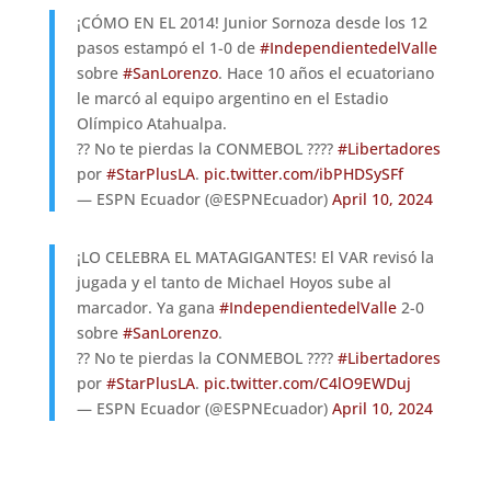
¡CÓMO EN EL 2014! Junior Sornoza desde los 12
pasos estampó el 1-0 de
#IndependientedelValle
sobre
#SanLorenzo
. Hace 10 años el ecuatoriano
le marcó al equipo argentino en el Estadio
Olímpico Atahualpa.
?? No te pierdas la CONMEBOL ????
#Libertadores
por
#StarPlusLA
.
pic.twitter.com/ibPHDSySFf
— ESPN Ecuador (@ESPNEcuador)
April 10, 2024
¡LO CELEBRA EL MATAGIGANTES! El VAR revisó la
jugada y el tanto de Michael Hoyos sube al
marcador. Ya gana
#IndependientedelValle
2-0
sobre
#SanLorenzo
.
?? No te pierdas la CONMEBOL ????
#Libertadores
por
#StarPlusLA
.
pic.twitter.com/C4lO9EWDuj
— ESPN Ecuador (@ESPNEcuador)
April 10, 2024