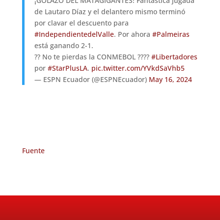
¡GOLAZO DEL MATAGIGANTES! Fantástica jugada
de Lautaro Díaz y el delantero mismo terminó
por clavar el descuento para
#IndependientedelValle
. Por ahora
#Palmeiras
está ganando 2-1.
?? No te pierdas la CONMEBOL ????
#Libertadores
por
#StarPlusLA
.
pic.twitter.com/YVkdSaVhb5
— ESPN Ecuador (@ESPNEcuador)
May 16, 2024
Fuente