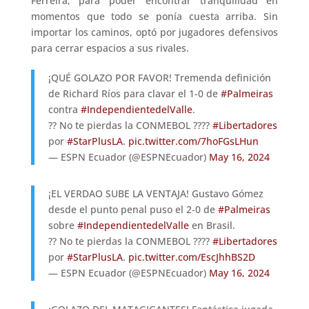
Ferreira, para poder encontrar tranquilidad en
momentos que todo se ponía cuesta arriba. Sin
importar los caminos, optó por jugadores defensivos
para cerrar espacios a sus rivales.
¡QUÉ GOLAZO POR FAVOR! Tremenda definición
de Richard Ríos para clavar el 1-0 de
#Palmeiras
contra
#IndependientedelValle
.
?? No te pierdas la CONMEBOL ????
#Libertadores
por
#StarPlusLA
.
pic.twitter.com/7hoFGsLHun
— ESPN Ecuador (@ESPNEcuador)
May 16, 2024
¡EL VERDAO SUBE LA VENTAJA! Gustavo Gómez
desde el punto penal puso el 2-0 de
#Palmeiras
sobre
#IndependientedelValle
en Brasil.
?? No te pierdas la CONMEBOL ????
#Libertadores
por
#StarPlusLA
.
pic.twitter.com/EscJhhBS2D
— ESPN Ecuador (@ESPNEcuador)
May 16, 2024