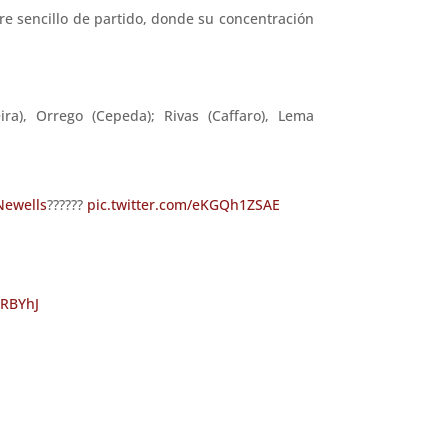
re sencillo de partido, donde su concentración
eira), Orrego (Cepeda); Rivas (Caffaro), Lema
ewells
??????
pic.twitter.com/eKGQh1ZSAE
gRBYhJ