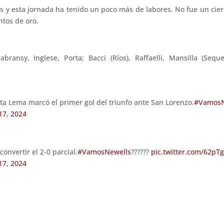
os y esta jornada ha tenido un poco más de labores. No fue un cier
ntos de oro.
bransy, Inglese, Porta; Bacci (Ríos), Raffaelli, Mansilla (Sequ
ta Lema marcó el primer gol del triunfo ante San Lorenzo.
#VamosN
17, 2024
onvertir el 2-0 parcial.
#VamosNewells
??????
pic.twitter.com/62pT
17, 2024