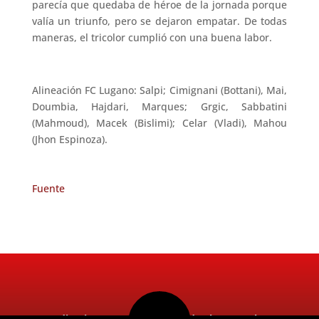
parecía que quedaba de héroe de la jornada porque
valía un triunfo, pero se dejaron empatar. De todas
maneras, el tricolor cumplió con una buena labor.
Alineación FC Lugano: Salpi; Cimignani (Bottani), Mai,
Doumbia, Hajdari, Marques; Grgic, Sabbatini
(Mahmoud), Macek (Bislimi); Celar (Vladi), Mahou
(Jhon Espinoza).
Fuente
Radio Ritmo 98.5FM 2026. Todos los Derechos