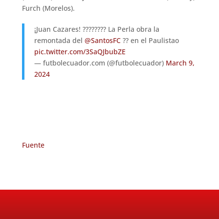
Furch (Morelos).
¡Juan Cazares! ???????? La Perla obra la
remontada del
@SantosFC
?? en el Paulistao
pic.twitter.com/3SaQJbubZE
— futbolecuador.com (@futbolecuador)
March 9,
2024
Fuente