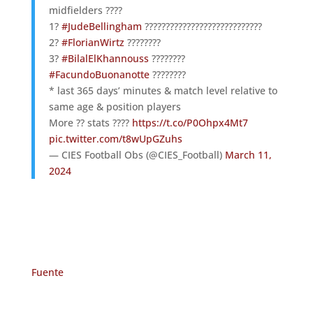
midfielders ????
1?
#JudeBellingham
????????????????????????????
2?
#FlorianWirtz
????????
3?
#BilalElKhannouss
????????
#FacundoBuonanotte
????????
* last 365 days’ minutes & match level relative to
same age & position players
More ?? stats ????
https://t.co/P0Ohpx4Mt7
pic.twitter.com/t8wUpGZuhs
— CIES Football Obs (@CIES_Football)
March 11,
2024
Fuente