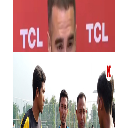
el fuera de juego pasara a quedar delimitado hacia
delante y no hacia atrs, favoreciendo en teora la
llegada de ms goles.
As es el baln de la Eurocopa que determinar el fuera
de juego… y las manos!
La iniciativa
ya se est probando desde el pasado
mes de noviembre en diferentes torneos juveniles
de Suecia e Italia. El recorrido todava es largo antes
de que la IFAB pueda introducir la modificacin,
que
es una apuesta y fuerte de la FIFA.
De hecho, hasta el prximo mes de febrero, el
reglamento de Ftbol no sufrir variacin alguna,
momento en el que la asamblea del IFAB examinar
con lupa, todos los
ensayos realizados alrededor del
mundo del ftbol, empezando por la tarjeta azul y
terminando el posible cambio de la ley de fuera de
juego.