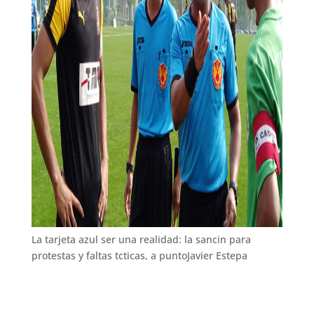
Carvajal y el fuera de juego semiautomtico: «Parece
que es ms objetivo»
Desde que lo puso sobre la mesa,
ha habido
reacciones de todo tipo
. Como es lgico, los
delanteros abogan por un cambio, algo que no
entenderan defensas y resto del equipo.
En el
otoo prximo ser el momento de realizar el
primer examen, a lo que supondra y el impacto que
tendra un cambio.
De superar esa prueba, la ley
Wenger poda estar sobre la mesa en la siguiente
asamblea de la IFAB a celebrar en febrero de 2025.
La tarjeta azul ser una realidad: la sancin para
protestas y faltas tcticas, a punto
Javier Estepa