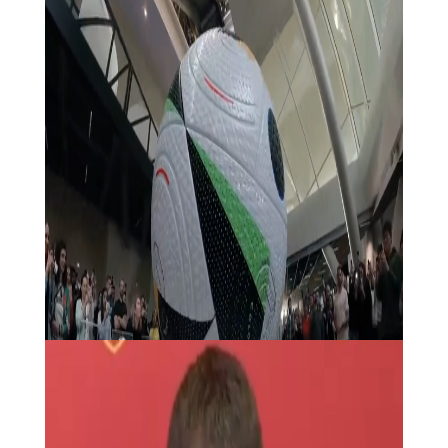
ftbol de la FIFA, quiere favorecer el juego de ataque y
considera que la norma actual mira por el defensor y
nunca por el delantero. Hace dos aos, en esa
reuniones que mantienen los diferentes grupos de
inters del ftbol mundial, Wenger
puso sobre la mesa
una vuelta de tuerca al actual fuera de juego
. Como
todo cambio en el mundo del ftbol, antes de tomar la
decisin definitiva
, se hacen pruebas y ms pruebas
para comprobar si la modificacin es asumible y
compatible con el ftbol.
Eso es lo que est sucediendo con la denominada ley
Wenger del fuera de juego, esa que p
retende dar
una vuelta por completo y que sea la parte ms
atrasada del delantero en lnea con el defensa, la
que marque o no la situacin antirreglamentaria del
atacante.
De salir adelante la idea que ya est en
pruebas, el delantero podr estar situado por delante
del defensa, pero siempre manteniendo una parte
de su cuerpo en lnea con el penltimo rival. Ms claro,