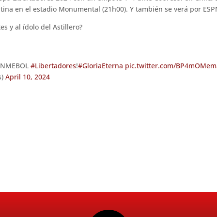
ntina en el estadio Monumental (21h00). Y también se verá por ESP
s y al ídolo del Astillero?
 CONMEBOL
#Libertadores
!
#GloriaEterna
pic.twitter.com/BP4mOMem
s)
April 10, 2024