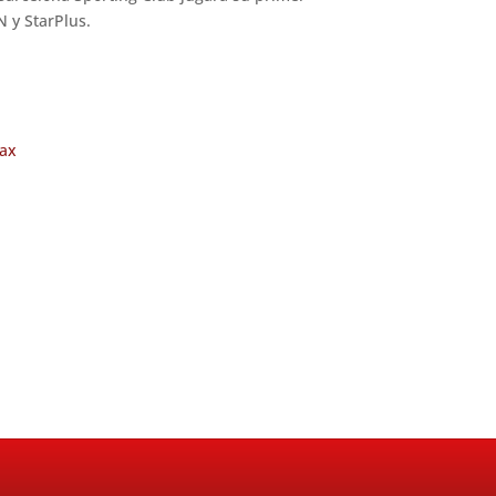
N y StarPlus.
ax