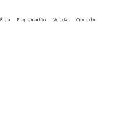
Ética
Programación
Noticias
Contacto