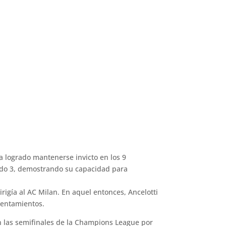
ha logrado mantenerse invicto en los 9
ado 3, demostrando su capacidad para
irigía al AC Milan. En aquel entonces, Ancelotti
rentamientos.
n las semifinales de la Champions League por