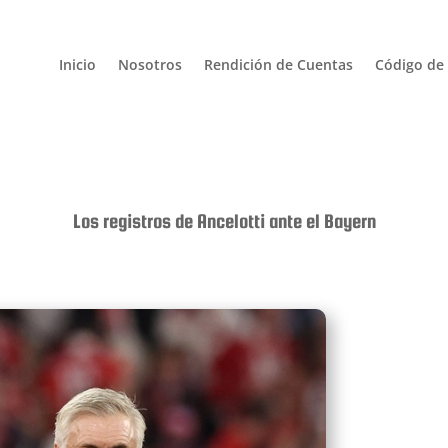
Inicio
Nosotros
Rendición de Cuentas
Código de 
Los registros de Ancelotti ante el Bayern