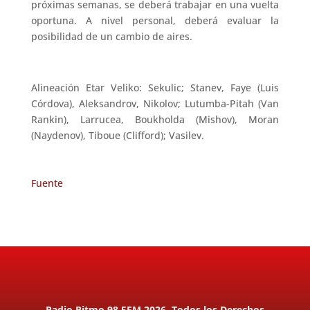
próximas semanas, se deberá trabajar en una vuelta
oportuna. A nivel personal, deberá evaluar la
posibilidad de un cambio de aires.
Alineación Etar Veliko: Sekulic; Stanev, Faye (Luis
Córdova), Aleksandrov, Nikolov; Lutumba-Pitah (Van
Rankin), Larrucea, Boukholda (Mishov), Moran
(Naydenov), Tiboue (Clifford); Vasilev.
Fuente
Radio Ritmo 98.5FM 2026. Todos los Derechos