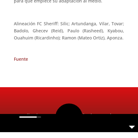
para que empiece su adaptación al medio.
Alineación FC Sheriff: Silic; Artundanga, Vilar, Tovar;
Badolo, Ghecev (Reid), Paulo (Rasheed), Kyabou,
Ouahuim (Ricardinho); Ramon (Mateo Ortiz), Aponza.
Fuente
Radio Ritmo 98.5FM 2026. Todos los Derechos
Reservados