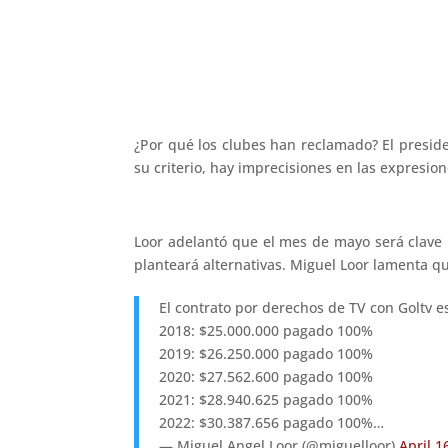
¿Por qué los clubes han reclamado? El preside
su criterio, hay imprecisiones en las expresio
Loor adelantó que el mes de mayo será clave p
planteará alternativas. Miguel Loor lamenta qu
El contrato por derechos de TV con Goltv es
2018: $25.000.000 pagado 100%
2019: $26.250.000 pagado 100%
2020: $27.562.600 pagado 100%
2021: $28.940.625 pagado 100%
2022: $30.387.656 pagado 100%…
— Miguel Angel Loor (@miguelloor)
April 1