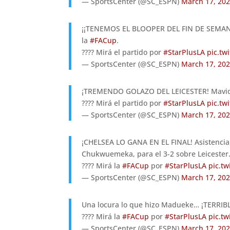
— SportsCenter (@SC_ESPN)
March 17, 20
¡¡TENEMOS EL BLOOPER DEL FIN DE SEMANA!
la
#FACup
.
???? Mirá el partido por
#StarPlusLA
pic.tw
— SportsCenter (@SC_ESPN)
March 17, 20
¡TREMENDO GOLAZO DEL LEICESTER! Mavididi
???? Mirá el partido por
#StarPlusLA
pic.tw
— SportsCenter (@SC_ESPN)
March 17, 20
¡CHELSEA LO GANA EN EL FINAL! Asistencia 
Chukwuemeka, para el 3-2 sobre Leicester
???? Mirá la
#FACup
por
#StarPlusLA
pic.t
— SportsCenter (@SC_ESPN)
March 17, 20
Una locura lo que hizo Madueke… ¡TERRIB
???? Mirá la
#FACup
por
#StarPlusLA
pic.t
— SportsCenter (@SC_ESPN)
March 17, 20