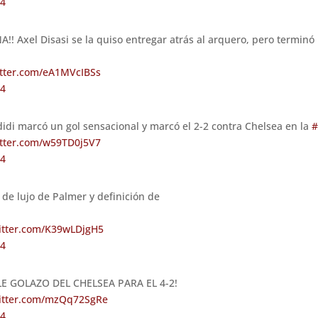
24
! Axel Disasi se la quiso entregar atrás al arquero, pero ter
itter.com/eA1MVcIBSs
24
 marcó un gol sensacional y marcó el 2-2 contra Chelsea en la
itter.com/w59TD0j5V7
24
de lujo de Palmer y definición de
.
witter.com/K39wLDjgH5
24
LE GOLAZO DEL CHELSEA PARA EL 4-2!
witter.com/mzQq72SgRe
24