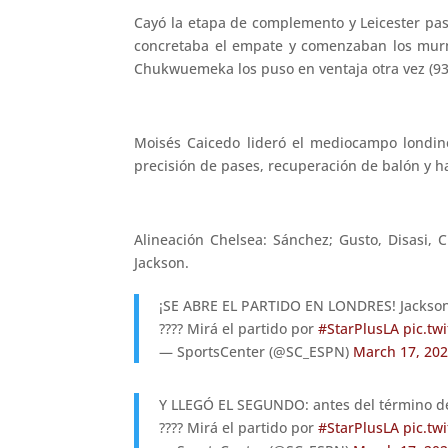
Cayó la etapa de complemento y Leicester pasó
concretaba el empate y comenzaban los murmu
Chukwuemeka los puso en ventaja otra vez (93’
Moisés Caicedo lideró el mediocampo londin
precisión de pases, recuperación de balón y has
Alineación Chelsea: Sánchez; Gusto, Disasi, 
Jackson.
¡SE ABRE EL PARTIDO EN LONDRES! Jackson la
???? Mirá el partido por
#StarPlusLA
pic.tw
— SportsCenter (@SC_ESPN)
March 17, 20
Y LLEGÓ EL SEGUNDO: antes del término del
???? Mirá el partido por
#StarPlusLA
pic.tw