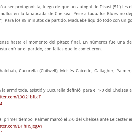
 a ser protagonista, luego de que un autogol de Disasi (51’) les d
llos en la fanaticada de Chelsea. Pese a todo, los Blues no de
). Para los 98 minutos de partido, Madueke liquidó todo con un go
ense hasta el momento del pitazo final. En números fue una de 
ta enfriar el partido, con faltas que lo cometieron.
Chalobah, Cucurella (Chilwell); Moisés Caicedo, Gallagher, Palm
 armó toda, asistió y Cucurella definió, para el 1-0 del Chelsea a
itter.com/L9O21bfLaT
24
 primer tiempo, Palmer marcó el 2-0 del Chelsea ante Leicester e
itter.com/DHhH9JegAY