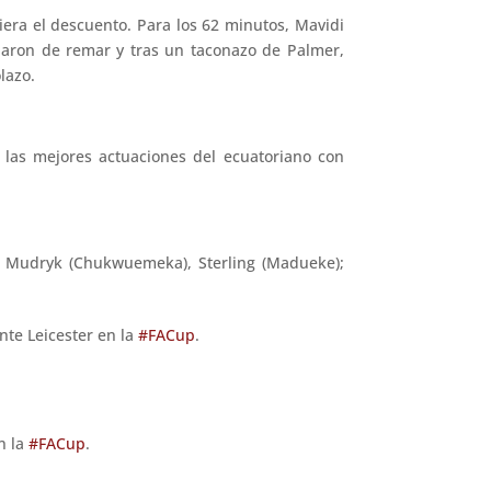
iera el descuento. Para los 62 minutos, Mavidi
jaron de remar y tras un taconazo de Palmer,
lazo.
las mejores actuaciones del ecuatoriano con
er, Mudryk (Chukwuemeka), Sterling (Madueke);
nte Leicester en la
#FACup
.
n la
#FACup
.