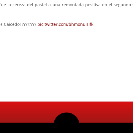
ue la cereza del pastel a una remontada positiva en el segundo s
s Caicedo! ????????
pic.twitter.com/bhmonulHfk
Radio Ritmo 98.5FM 2026. Todos los Derechos Reservados