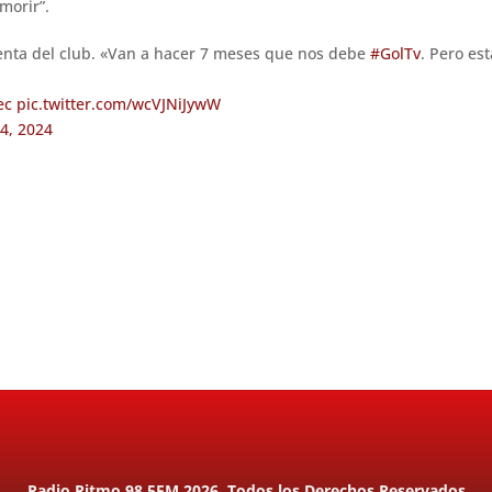
morir”.
identa del club. «Van a hacer 7 meses que nos debe
#GolTv
. Pero es
ec
pic.twitter.com/wcVJNiJywW
24, 2024
Radio Ritmo 98.5FM 2026. Todos los Derechos Reservados