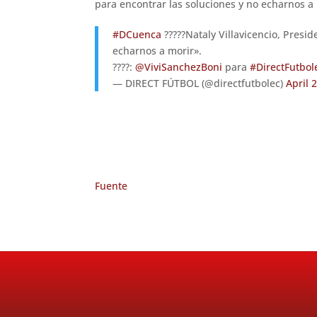
para encontrar las soluciones y no echarnos a 
#DCuenca
?????Nataly Villavicencio, Pres
echarnos a morir».
????:
@ViviSanchezBoni
para
#DirectFutbol
— DIRECT FÚTBOL (@directfutbolec)
April 
Fuente