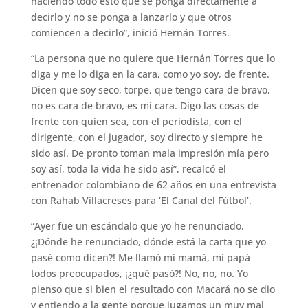
haciendo todo esto que se ponga directamente a
decirlo y no se ponga a lanzarlo y que otros
comiencen a decirlo”, inició Hernán Torres.
“La persona que no quiere que Hernán Torres que lo
diga y me lo diga en la cara, como yo soy, de frente.
Dicen que soy seco, torpe, que tengo cara de bravo,
no es cara de bravo, es mi cara. Digo las cosas de
frente con quien sea, con el periodista, con el
dirigente, con el jugador, soy directo y siempre he
sido así. De pronto toman mala impresión mía pero
soy así, toda la vida he sido así”, recalcó el
entrenador colombiano de 62 años en una entrevista
con Rahab Villacreses para ‘El Canal del Fútbol’.
“Ayer fue un escándalo que yo he renunciado.
¿¡Dónde he renunciado, dónde está la carta que yo
pasé como dicen?! Me llamó mi mamá, mi papá
todos preocupados, ¡¿qué pasó?! No, no, no. Yo
pienso que si bien el resultado con Macará no se dio
y entiendo a la gente porque jugamos un muy mal