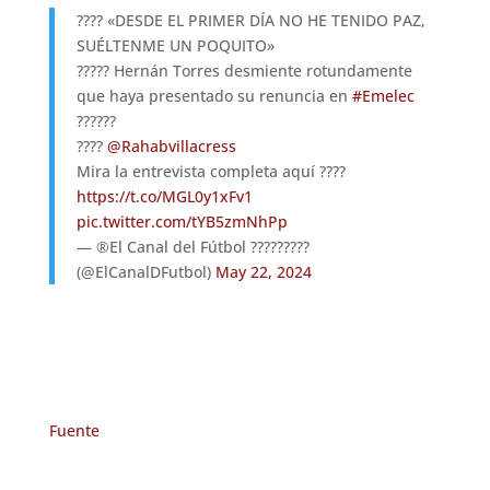
???? «DESDE EL PRIMER DÍA NO HE TENIDO PAZ,
SUÉLTENME UN POQUITO»
????? Hernán Torres desmiente rotundamente
que haya presentado su renuncia en
#Emelec
??????
????
@Rahabvillacress
Mira la entrevista completa aquí ????
https://t.co/MGL0y1xFv1
pic.twitter.com/tYB5zmNhPp
— ®El Canal del Fútbol ?????????
(@ElCanalDFutbol)
May 22, 2024
Fuente