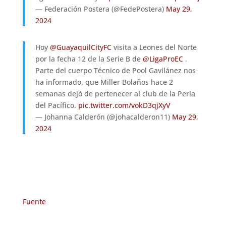
— Federación Postera (@FedePostera)
May 29,
2024
Hoy
@GuayaquilCityFC
visita a Leones del Norte
por la fecha 12 de la Serie B de
@LigaProEC
.
Parte del cuerpo Técnico de Pool Gavilánez nos
ha informado, que Miller Bolaños hace 2
semanas dejó de pertenecer al club de la Perla
del Pacífico.
pic.twitter.com/vokD3qjXyV
— Johanna Calderón (@johacalderon11)
May 29,
2024
Fuente