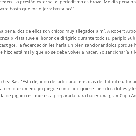
eden. La presión externa, el periodismo es bravo. Me dio pena po
aro hasta que me dijero: hasta acá”.
Una pena, dos de ellos son chicos muy allegados a mí. A Robert Arbo
 Gonzalo Plata tuve el honor de dirigirlo durante todo su periplo S
castigos, la federqación les haría un bien sancionándolos porque 
hizo está mal y que no se debe volver a hacer. Yo sancionaría a l
ánchez Bas. “Está dejando de lado características del fútbol euato
lan en que un equipo juegue como uno quiere, pero los clubes y los
a de jugadores, que está preparada para hacer una gran Copa Am