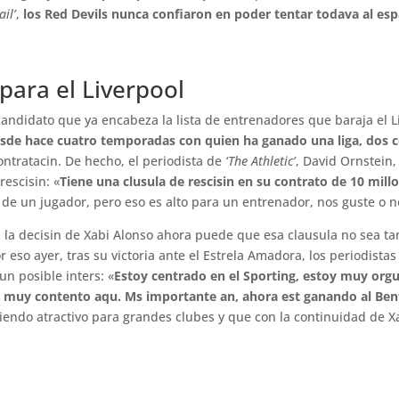
ail’
,
los Red Devils nunca confiaron en poder tentar todava al es
ara el Liverpool
 candidato que ya encabeza la lista de entrenadores que baraja el L
esde hace cuatro temporadas con quien ha ganado una liga, dos 
contratacin. De hecho, el periodista de
‘The Athletic’
, David Ornstein
rescisin: «
Tiene una clusula de rescisin en su contrato de 10 mill
e de un jugador, pero eso es alto para un entrenador, nos guste o n
la decisin de Xabi Alonso ahora puede que esa clausula no sea tan
 eso ayer, tras su victoria ante el Estrela Amadora, los periodista
un posible inters: «
Estoy centrado en el Sporting, estoy muy orgu
oy muy contento aqu. Ms importante an, ahora est ganando al Ben
siendo atractivo para grandes clubes y que con la continuidad de Xa