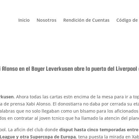
Inicio
Nosotros
Rendición de Cuentas
Código de 
i Alonso en el Bayer Leverkusen abre la puerta del Liverp
erkusen
. Ahora todas las cartas estn encima de la mesa para ir a t
la de prensa Xabi Alonso. El donostiarra no daba por cerrada su eta
alabras que no solo llegaban como un blsamo para los aficionados
dos en contratar al joven tcnico que ha llamado la atencin del plane
ool. La aficin del club donde
disput hasta cinco temporadas entre 
League y otra Supercopa de Europa
, tena puesta la mirada en Xa