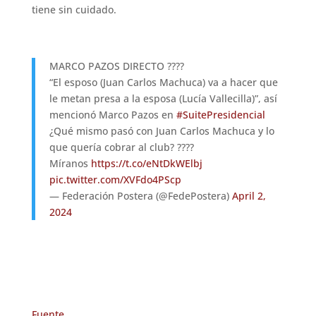
tiene sin cuidado.
MARCO PAZOS DIRECTO ????
“El esposo (Juan Carlos Machuca) va a hacer que
le metan presa a la esposa (Lucía Vallecilla)”, así
mencionó Marco Pazos en
#SuitePresidencial
¿Qué mismo pasó con Juan Carlos Machuca y lo
que quería cobrar al club? ????
Míranos
https://t.co/eNtDkWElbj
pic.twitter.com/XVFdo4PScp
— Federación Postera (@FedePostera)
April 2,
2024
Fuente