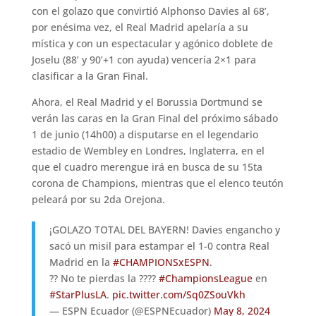
con el golazo que convirtió Alphonso Davies al 68’,
por enésima vez, el Real Madrid apelaría a su
mística y con un espectacular y agónico doblete de
Joselu (88’ y 90’+1 con ayuda) vencería 2×1 para
clasificar a la Gran Final.
Ahora, el Real Madrid y el Borussia Dortmund se
verán las caras en la Gran Final del próximo sábado
1 de junio (14h00) a disputarse en el legendario
estadio de Wembley en Londres, Inglaterra, en el
que el cuadro merengue irá en busca de su 15ta
corona de Champions, mientras que el elenco teutón
peleará por su 2da Orejona.
¡GOLAZO TOTAL DEL BAYERN! Davies engancho y
sacó un misil para estampar el 1-0 contra Real
Madrid en la
#CHAMPIONSxESPN
.
?? No te pierdas la ????
#ChampionsLeague
en
#StarPlusLA
.
pic.twitter.com/Sq0ZSouVkh
— ESPN Ecuador (@ESPNEcuador)
May 8, 2024