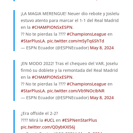
¡LA MAGIA MERENGUE! Neuer dio rebote y Joslelu
estuvo atento para marcar el 1-1 del Real Madrid
en la
#CHAMPIONSxESPN
.
?? No te pierdas la ????
#ChampionsLeague
en
#StarPlusLA
.
pic.twitter.com/m5yTq6ShTd
— ESPN Ecuador (@ESPNEcuador)
May 8, 2024
¡EN MODO 2022! Tras el chequeo del VAR, Joselu
firmó su doblete y la remontada del Real Madrid
en la
#CHAMPIONSxESPN
.
?? No te pierdas la ????
#ChampionsLeague
en
#StarPlusLA
.
pic.twitter.com/Vb9NOcIbNR
— ESPN Ecuador (@ESPNEcuador)
May 8, 2024
¿Era offside el 2-2?
???? Mirá la
#UCL
en
#ESPNenStarPlus
pic.twitter.com/QDybKXI56j