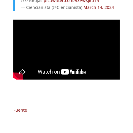
???? RRojas
pic.twitter.com/53PwXJkpTR
— Ciencianista (@Ciencianista)
March 14, 2024
Fuente